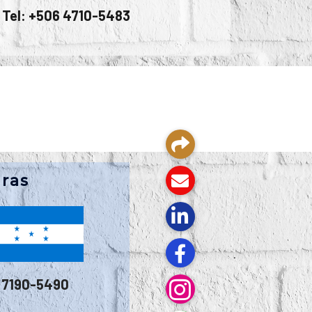
Tel: +506
4710-5483
ras
3 7190-5490